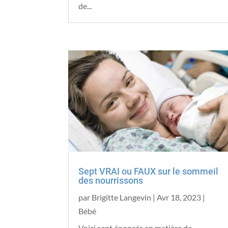
de...
Sept VRAI ou FAUX sur le sommeil
des nourrissons
par
Brigitte Langevin
|
Avr 18, 2023
|
Bébé
Voici sept énoncés en matière de