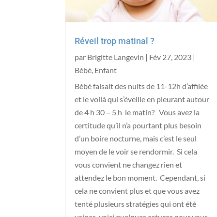
Réveil trop matinal ?
par
Brigitte Langevin
|
Fév 27, 2023
|
Bébé
,
Enfant
Bébé faisait des nuits de 11-12h d’affilée
et le voilà qui s’éveille en pleurant autour
de 4 h 30 – 5 h le matin? Vous avez la
certitude qu’il n’a pourtant plus besoin
d’un boire nocturne, mais c’est le seul
moyen de le voir se rendormir. Si cela
vous convient ne changez rien et
attendez le bon moment. Cependant, si
cela ne convient plus et que vous avez
tenté plusieurs stratégies qui ont été
vaines, voici quelques astuces pour vous