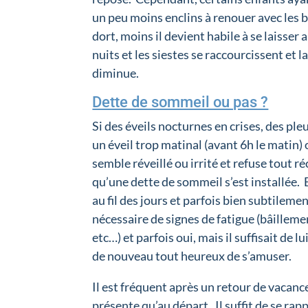
un peu moins enclins à renouer avec les
dort, moins il devient habile à se laisser a
nuits et les siestes se raccourcissent et
diminue.
Dette de sommeil ou pas ?
Si des éveils nocturnes en crises, des pl
un éveil trop matinal (avant 6h le matin) 
semble réveillé ou irrité et refuse tout r
qu’une dette de sommeil s’est installée. 
au fil des jours et parfois bien subtilem
nécessaire de signes de fatigue (bâilleme
etc…) et parfois oui, mais il suffisait de 
de nouveau tout heureux de s’amuser.
Il est fréquent après un retour de vacance
présente qu’au départ. Il suffit de se rap