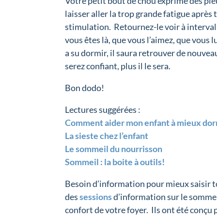
Votre petit bout de chou exprime des pleu
laisser aller la trop grande fatigue après
stimulation. Retournez-le voir à interval
vous êtes là, que vous l’aimez, que vous lu
a su dormir, il saura retrouver de nouve
serez confiant, plus il le sera.
Bon dodo!
Lectures suggérées :
Comment aider mon enfant à mieux dor
La sieste chez l’enfant
Le sommeil du nourrisson
Sommeil : la boite à outils!
Besoin d’information pour mieux saisir t
des
sessions
d’information sur le sommei
confort de votre foyer. Ils ont été conçu 