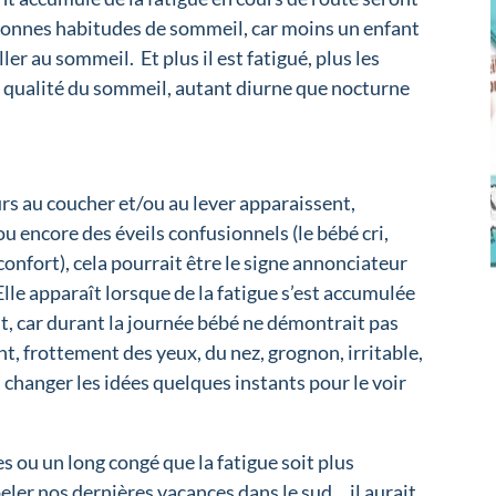
 bonnes habitudes de sommeil, car moins un enfant
ller au sommeil. Et plus il est fatigué, plus les
 la qualité du sommeil, autant diurne que nocturne
eurs au coucher et/ou au lever apparaissent,
ou encore des éveils confusionnels (le bébé cri,
éconfort), cela pourrait être le signe annonciateur
Elle apparaît lorsque de la fatigue s’est accumulée
ent, car durant la journée bébé ne démontrait pas
nt, frottement des yeux, du nez, grognon, irritable,
lui changer les idées quelques instants pour le voir
s ou un long congé que la fatigue soit plus
peler nos dernières vacances dans le sud… il aurait