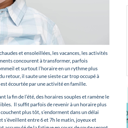
chaudes et ensoleillées, les vacances, les activités
oments concourent à transformer, parfois
mmeil et surtout l’horaire en un rythme plus
du retour, il saute une sieste car trop occupé à
 est écourtée par une activité en famille.
 la fin de l’été, des horaires souples et ramène le
bles. Il suffit parfois de revenir à un horaire plus
 se couchent plus tôt, s’endorment dans un délai
t s’éveillent entre 6 et 7h le matin, joyeux et
t accumulé de la fatigue en cours de route seront