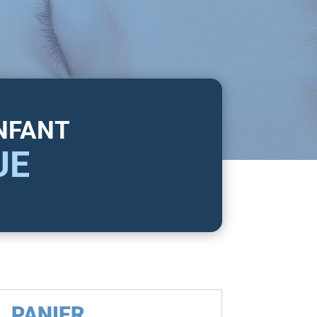
ENFANT
UE
PANIER