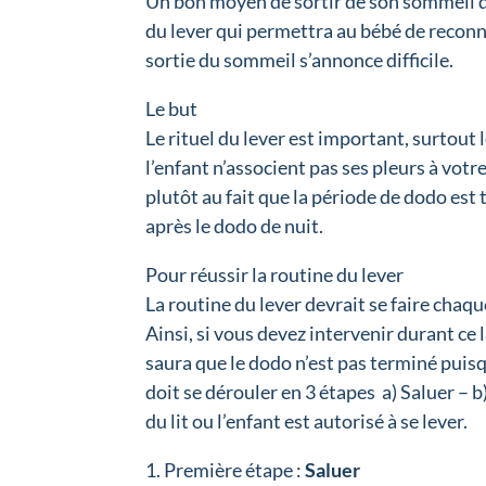
Un bon moyen de sortir de son sommeil d
du lever qui permettra au bébé de reconnec
sortie du sommeil s’annonce difficile.
Le but
Le rituel du lever est important, surtout lo
l’enfant n’associent pas ses pleurs à votre
plutôt au fait que la période de dodo est 
après le dodo de nuit.
Pour réussir la routine du lever
La routine du lever devrait se faire chaq
Ainsi, si vous devez intervenir durant ce 
saura que le dodo n’est pas terminé puisq
doit se dérouler en 3 étapes a) Saluer – b)
du lit ou l’enfant est autorisé à se lever.
Première étape :
Saluer