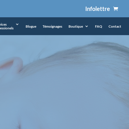
Infolettre
vices
Blogue
Témoignages
Boutique
FAQ
Contact
essionels