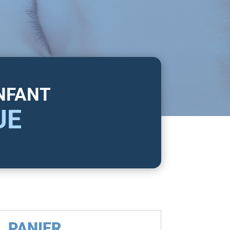
ENFANT
UE
PANIER