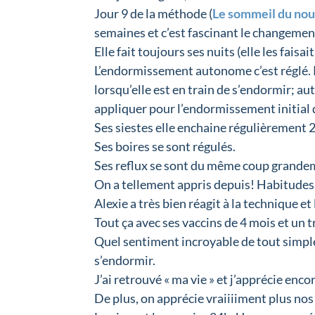
Jour 9 de la méthode (
Le sommeil du nou
semaines et c’est fascinant le changement
Elle fait toujours ses nuits (elle les fais
L’endormissement autonome c’est réglé. 
lorsqu’elle est en train de s’endormir; au
appliquer pour l’endormissement initial 
Ses siestes elle enchaine régulièrement 2
Ses boires se sont régulés.
Ses reflux se sont du même coup grandem
On a tellement appris depuis! Habitudes, 
Alexie a très bien réagit à la technique
Tout ça avec ses vaccins de 4 mois et un 
Quel sentiment incroyable de tout simplem
s’endormir.
J’ai retrouvé « ma vie » et j’apprécie en
De plus, on apprécie vraiiiiment plus no