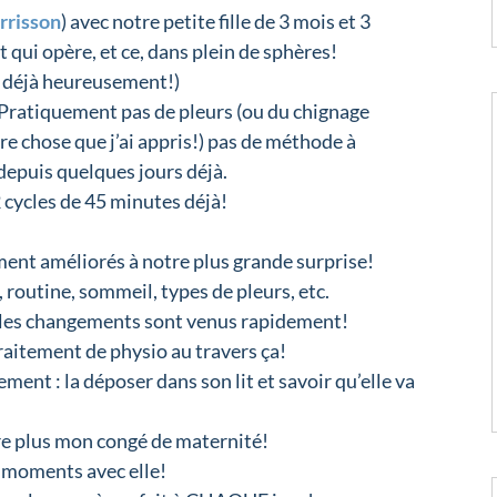
rrisson
) avec notre petite fille de 3 mois et 3
 qui opère, et ce, dans plein de sphères!
ait déjà heureusement!)
Pratiquement pas de pleurs (ou du chignage
tre chose que j’ai appris!) pas de méthode à
depuis quelques jours déjà.
 cycles de 45 minutes déjà!
ent améliorés à notre plus grande surprise!
routine, sommeil, types de pleurs, etc.
 et les changements sont venus rapidement!
traitement de physio au travers ça!
ent : la déposer dans son lit et savoir qu’elle va
core plus mon congé de maternité!
s moments avec elle!