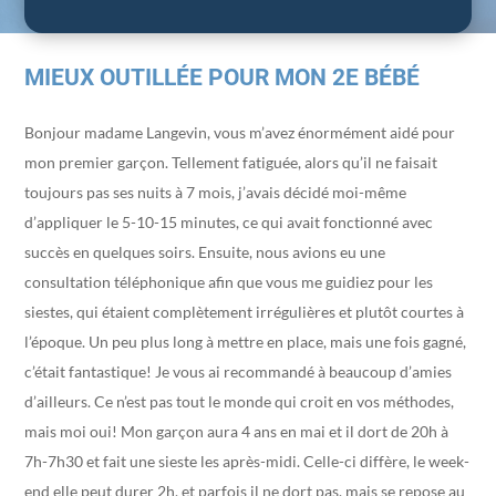
MIEUX OUTILLÉE POUR MON 2E BÉBÉ
Bonjour madame Langevin, vous m’avez énormément aidé pour
mon premier garçon. Tellement fatiguée, alors qu’il ne faisait
toujours pas ses nuits à 7 mois, j’avais décidé moi-même
d’appliquer le 5-10-15 minutes, ce qui avait fonctionné avec
succès en quelques soirs. Ensuite, nous avions eu une
consultation téléphonique afin que vous me guidiez pour les
siestes, qui étaient complètement irrégulières et plutôt courtes à
l’époque. Un peu plus long à mettre en place, mais une fois gagné,
c’était fantastique! Je vous ai recommandé à beaucoup d’amies
d’ailleurs. Ce n’est pas tout le monde qui croit en vos méthodes,
mais moi oui! Mon garçon aura 4 ans en mai et il dort de 20h à
7h-7h30 et fait une sieste les après-midi. Celle-ci diffère, le week-
end elle peut durer 2h, et parfois il ne dort pas, mais se repose au