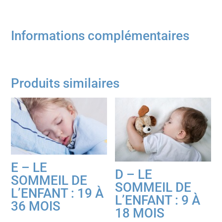
A-
LE
SOMMEIL
Informations complémentaires
DU
BÉBÉ
:
Produits similaires
0
À
2
MOIS
E – LE
D – LE
SOMMEIL DE
SOMMEIL DE
L’ENFANT : 19 À
L’ENFANT : 9 À
36 MOIS
18 MOIS